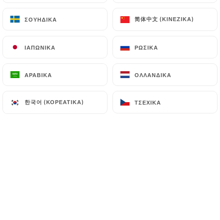
简体中文 (ΚΙΝΈΖΙΚΑ)
简体中文 (ΚΙΝΈΖΙΚΑ)
ΣΟΥΗΔΙΚΆ
ΣΟΥΗΔΙΚΆ
Découvrez COCOTTO, votre adresse
ΙΑΠΩΝΙΚΆ
ΙΑΠΩΝΙΚΆ
ΡΩΣΙΚΆ
ΡΩΣΙΚΆ
conviviale à Lyon pour une cuisine
réconfortante et inventive.
ΑΡΑΒΙΚΆ
ΑΡΑΒΙΚΆ
ΟΛΛΑΝΔΙΚΆ
ΟΛΛΑΝΔΙΚΆ
Notre restaurant propose une
한국어 (ΚΟΡΕΆΤΙΚΑ)
한국어 (ΚΟΡΕΆΤΙΚΑ)
ΤΣΈΧΙΚΑ
ΤΣΈΧΙΚΑ
expérience culinaire centrée sur des
plats mijotés dans des cocottes,
préparés avec des produits frais et
locaux.
Profitez d’un cadre chaleureux et d’une
ambiance décontractée, idéale pour
partager des moments gourmands
entre amis ou en famille.