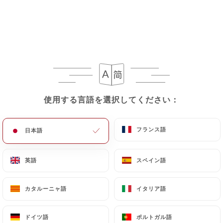
使用する言語を選択してください：
使用する言語を選択してください：
レビュー件数 144
RESTAURANT CHINOIS
フランス語
フランス語
日本語
日本語
2 Rue Professeur Weill
69006 Lyon France
英語
英語
スペイン語
スペイン語
カタルーニャ語
カタルーニャ語
イタリア語
イタリア語
弊社について
ドイツ語
ドイツ語
ポルトガル語
ポルトガル語