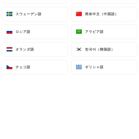
スウェーデン語
スウェーデン語
简体中文（中国語）
简体中文（中国語）
Découvrez COCOTTO, votre adresse
ロシア語
ロシア語
アラビア語
アラビア語
conviviale à Lyon pour une cuisine
réconfortante et inventive.
オランダ語
オランダ語
한국어（韓国語）
한국어（韓国語）
Notre restaurant propose une
チェコ語
チェコ語
ギリシャ語
ギリシャ語
expérience culinaire centrée sur des
plats mijotés dans des cocottes,
préparés avec des produits frais et
locaux.
Profitez d’un cadre chaleureux et d’une
ambiance décontractée, idéale pour
partager des moments gourmands
entre amis ou en famille.