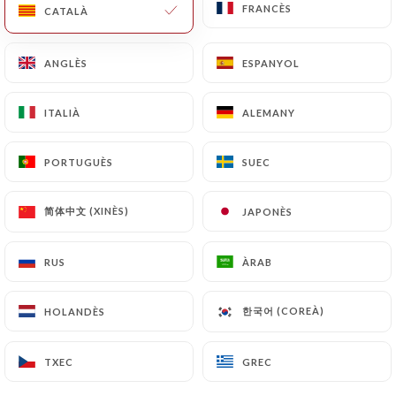
FRANCÈS
FRANCÈS
CATALÀ
CATALÀ
ANGLÈS
ANGLÈS
ESPANYOL
ESPANYOL
ITALIÀ
ITALIÀ
ALEMANY
ALEMANY
PORTUGUÈS
PORTUGUÈS
SUEC
SUEC
简体中文 (XINÈS)
简体中文 (XINÈS)
JAPONÈS
JAPONÈS
RUS
RUS
ÀRAB
ÀRAB
한국어 (COREÀ)
한국어 (COREÀ)
HOLANDÈS
HOLANDÈS
TXEC
TXEC
GREC
GREC