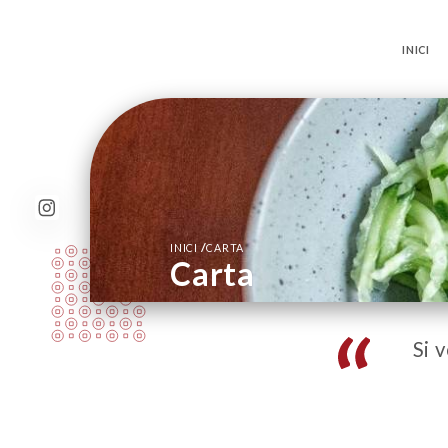
INICI
/
INICI
CARTA
Carta
Si 