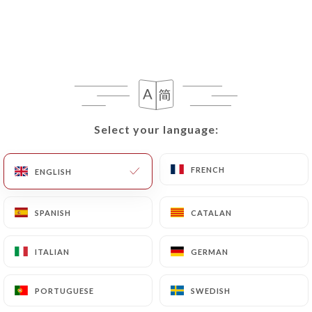
Select your language:
Select your language:
144 REVIEW
FRENCH
FRENCH
ENGLISH
ENGLISH
RESTAURANT CHINOIS
2 Rue Professeur Weill
SPANISH
SPANISH
CATALAN
CATALAN
69006 Lyon France
ITALIAN
ITALIAN
GERMAN
GERMAN
PORTUGUESE
PORTUGUESE
SWEDISH
SWEDISH
Who are we?