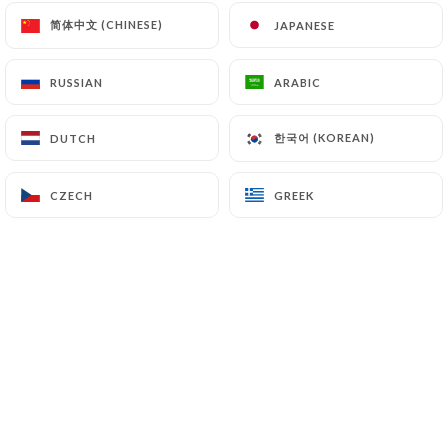
简体中文 (CHINESE)
简体中文 (CHINESE)
JAPANESE
JAPANESE
Découvrez COCOTTO, votre adresse
RUSSIAN
RUSSIAN
ARABIC
ARABIC
conviviale à Lyon pour une cuisine
réconfortante et inventive.
한국어 (KOREAN)
한국어 (KOREAN)
DUTCH
DUTCH
Notre restaurant propose une
CZECH
CZECH
GREEK
GREEK
expérience culinaire centrée sur des
plats mijotés dans des cocottes,
préparés avec des produits frais et
locaux.
Profitez d’un cadre chaleureux et d’une
ambiance décontractée, idéale pour
partager des moments gourmands
entre amis ou en famille.