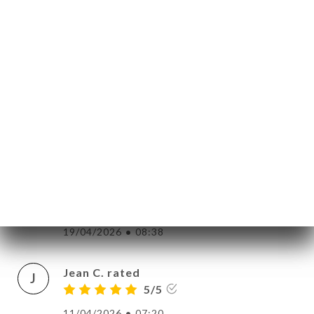
Christophe D. rated
C
5/5
Excellente découverte non loin du Parc de
la tête d'Or. Un bon moment entre amis.
Des plats savoureux (spécial dédicace
pour les tempuras : essayez-les !
Incroyable ! Un goût jamais connu). Des
nouilles savoureuses et copieuses. Pour le
poulet croustillant en entrée, très bon
mais quantité un peu faible pour le prix.
Bref, je recommande.
19/04/2026
•
08:38
Jean C. rated
J
5/5
11/04/2026
•
07:20