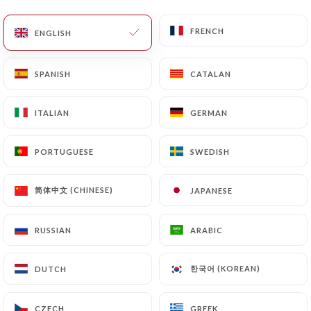
FRENCH
FRENCH
ENGLISH
ENGLISH
Ange T. rated
A
5/5
SPANISH
SPANISH
CATALAN
CATALAN
Même en plein jour de canicule, nous
n'avons eu aucun regret quant à notre
ITALIAN
ITALIAN
GERMAN
GERMAN
choix de restaurant haha Le service est au
top et les plats sont super bons, je
PORTUGUESE
PORTUGUESE
SWEDISH
SWEDISH
recommande.
28/06/2026
•
08:05
简体中文 (CHINESE)
简体中文 (CHINESE)
JAPANESE
JAPANESE
Célia D. rated
RUSSIAN
RUSSIAN
ARABIC
ARABIC
C
5/5
한국어 (KOREAN)
한국어 (KOREAN)
DUTCH
DUTCH
18/06/2026
•
07:11
CZECH
CZECH
GREEK
GREEK