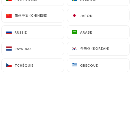
简体中文 (CHINESE)
简体中文 (CHINESE)
JAPON
JAPON
Découvrez COCOTTO, votre adresse
conviviale à Lyon pour une cuisine
RUSSIE
RUSSIE
ARABE
ARABE
réconfortante et inventive.
한국어 (KOREAN)
한국어 (KOREAN)
PAYS-BAS
PAYS-BAS
Notre restaurant propose une
expérience culinaire centrée sur des
TCHÉQUIE
TCHÉQUIE
GRECQUE
GRECQUE
plats mijotés dans des cocottes,
préparés avec des produits frais et
locaux.
Profitez d’un cadre chaleureux et d’une
ambiance décontractée, idéale pour
partager des moments gourmands
entre amis ou en famille.