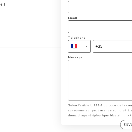
ill
Email
Telephone
Message
Selon l'article L.223-2 du code de la co
consommateur peut user de son droit à s'i
bloct
démarchage téléphonique bloctel :
ENV