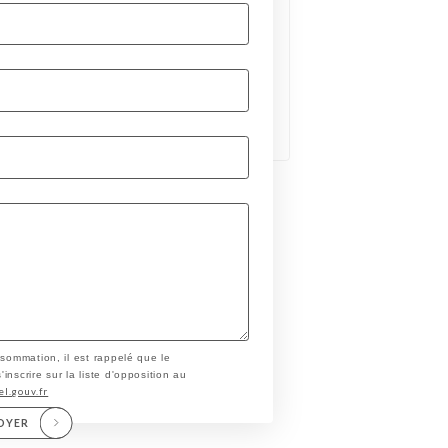
nsommation, il est rappelé que le
nscrire sur la liste d'opposition au
el.gouv.fr
OYER