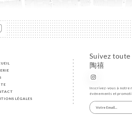
Suivez toute
UEIL
陶禧
ERIE
S
RTE
Inscrivez-vous à notre 
NTACT
évènements et promoti
TIONS LÉGALES