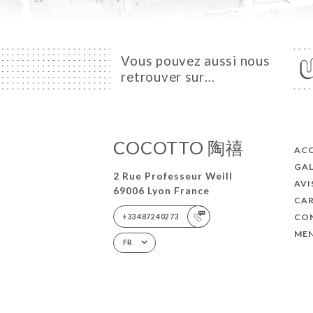
Vous pouvez aussi nous
retrouver sur…
COCOTTO 陶禧
ACC
GAL
2 Rue Professeur Weill
AVI
69006 Lyon France
CA
CO
+33487240273
MEN
FR