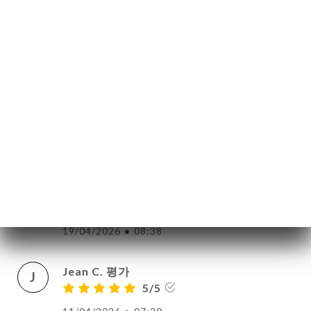
Christophe D. 평가
C
5/5
Excellente découverte non loin du Parc de
la tête d'Or. Un bon moment entre amis.
Des plats savoureux (spécial dédicace
pour les tempuras : essayez-les !
Incroyable ! Un goût jamais connu). Des
nouilles savoureuses et copieuses. Pour le
poulet croustillant en entrée, très bon
mais quantité un peu faible pour le prix.
Bref, je recommande.
19/04/2026
•
08:38
Jean C. 평가
J
5/5