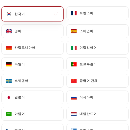
프랑스어
프랑스어
한국어
한국어
Ange T. 평가
A
5/5
영어
영어
스페인어
스페인어
Même en plein jour de canicule, nous
n'avons eu aucun regret quant à notre
카탈로니아어
카탈로니아어
이탈리아어
이탈리아어
choix de restaurant haha Le service est au
top et les plats sont super bons, je
독일어
독일어
포르투갈어
포르투갈어
recommande.
28/06/2026
•
08:05
스웨덴어
스웨덴어
중국어 간체
중국어 간체
Célia D. 평가
일본어
일본어
러시아어
러시아어
C
5/5
18/06/2026
•
07:11
아랍어
아랍어
네덜란드어
네덜란드어