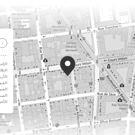
الإثن
الثلاث
الأرب
الخم
الجم
السب
الأحد