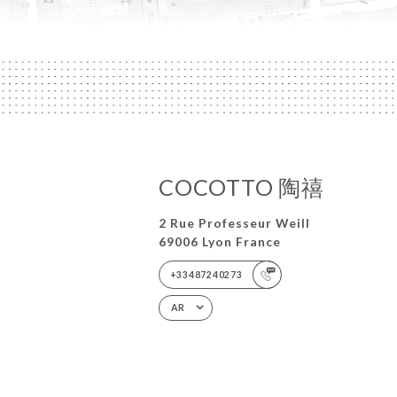
COCOTTO 陶禧
2 Rue Professeur Weill
69006 Lyon France
+33487240273
AR